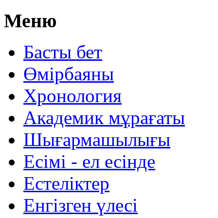
Меню
Басты бет
Өмірбаяны
Хронология
Aкадемик мұрағаты
Шығармашылығы
Есімі - ел есінде
Естеліктер
Енгізген үлесі