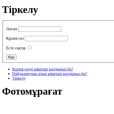
Тіркелу
Логин
Құпия сөз
Есте сақтау
Құпия сөзді ұмытып қалдыңыз ба?
Пайдаланушы атын ұмытып қалдыңыз ба?
Тіркелу
Фотомұрағат