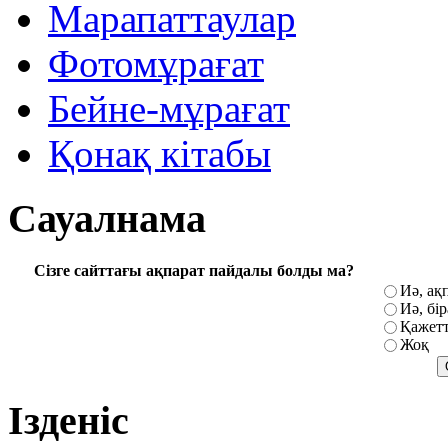
Марапаттаулар
Фотомұрағат
Бейне-мұрағат
Қонақ кітабы
Сауалнама
Сізге сайттағы ақпарат пайдалы болды ма?
Иә, ақ
Иә, бі
Қажетт
Жоқ
Ізденіс