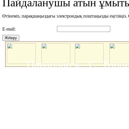
Пайдаланушы атын ұмыты
Өтінеміз, парақшаңыздағы электрондық поштаңызды еңгізіңіз. С
E-mail:
Жіберу
Павлодар қ., С. Тор
мемлекеттік университеті
о
Авторлық құқықта