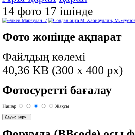
14 фото 17 ішінде
Фото жөнінде ақпарат
Файлдың көлемі
40,36 KB (300 x 400 px)
Фотосуретті бағалау
Нашар
Жақсы
Форумда (BBcode) осы ф