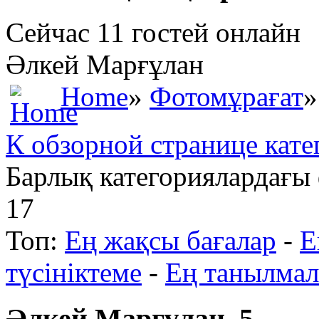
Сейчас 11 гостей онлайн
Әлкей Марғұлан
Home
»
Фотомұрағат
»
К обзорной странице кате
Барлық категориялардағы
17
Топ:
Ең жақсы бағалар
-
Е
түсініктеме
-
Ең танылмал
Әлкей Марғұлан_5