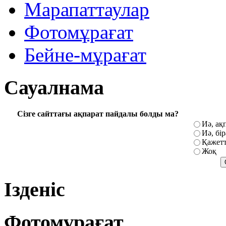
Марапаттаулар
Фотомұрағат
Бейне-мұрағат
Сауалнама
Сізге сайттағы ақпарат пайдалы болды ма?
Иә, ақ
Иә, бі
Қажетт
Жоқ
Ізденіс
Фотомұрағат