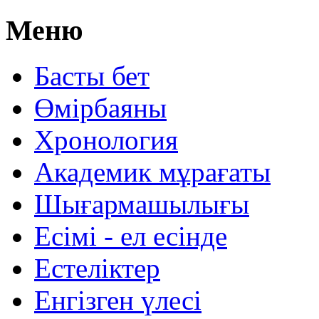
Меню
Басты бет
Өмірбаяны
Хронология
Aкадемик мұрағаты
Шығармашылығы
Есімі - ел есінде
Естеліктер
Енгізген үлесі