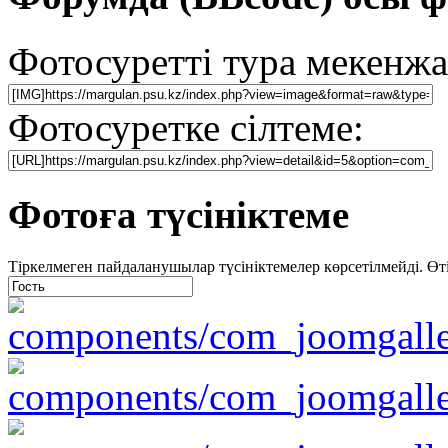
Фотосуретті тура мекенжа
Фотосуретке сілтеме:
Фотоға түсініктеме
Тіркелмеген пайдаланушылар түсініктемелер көрсетілмейді. Өтіне