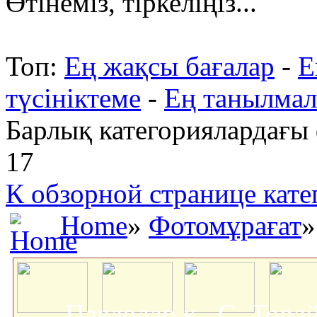
Өтінеміз, тіркеліңіз...
Топ:
Ең жақсы бағалар
-
Е
түсініктеме
-
Ең танылмал
Барлық категориялардағы
17
К обзорной странице кате
Home
»
Фотомұрағат
»
Павлодар қ., С. Тор