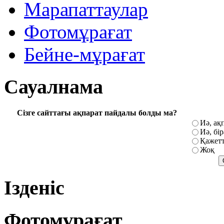
Марапаттаулар
Фотомұрағат
Бейне-мұрағат
Сауалнама
Сізге сайттағы ақпарат пайдалы болды ма?
Иә, ақ
Иә, бі
Қажетт
Жоқ
Ізденіс
Фотомұрағат