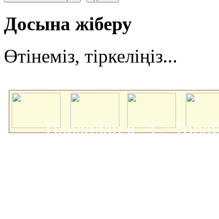
Досына жіберу
Өтінеміз, тіркеліңіз...
Павлодар қ., С. Тор
мемлекеттік университеті
о
Авторлық құқықта