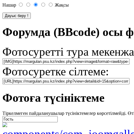
Нашар
Жақсы
Форумда (BBcode) осы ф
Фотосуретті тура мекенжа
Фотосуретке сілтеме:
Фотоға түсініктеме
Тіркелмеген пайдаланушылар түсініктемелер көрсетілмейді. Өтіне