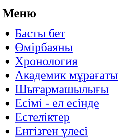
Меню
Басты бет
Өмірбаяны
Хронология
Aкадемик мұрағаты
Шығармашылығы
Есімі - ел есінде
Естеліктер
Енгізген үлесі