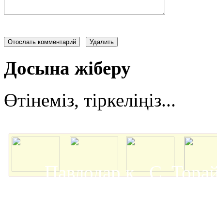
Досына жіберу
Өтінеміз, тіркеліңіз...
Павлодар қ., С. Тор
мемлекеттік университеті
о