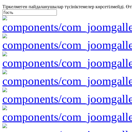
Тіркелмеген пайдаланушылар түсініктемелер көрсетілмейді. Өтіне