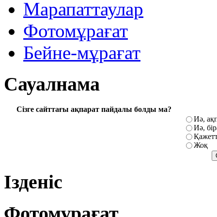
Марапаттаулар
Фотомұрағат
Бейне-мұрағат
Сауалнама
Сізге сайттағы ақпарат пайдалы болды ма?
Иә, ақ
Иә, бі
Қажетт
Жоқ
Ізденіс
Фотомұрағат