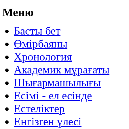
Меню
Басты бет
Өмірбаяны
Хронология
Aкадемик мұрағаты
Шығармашылығы
Есімі - ел есінде
Естеліктер
Енгізген үлесі