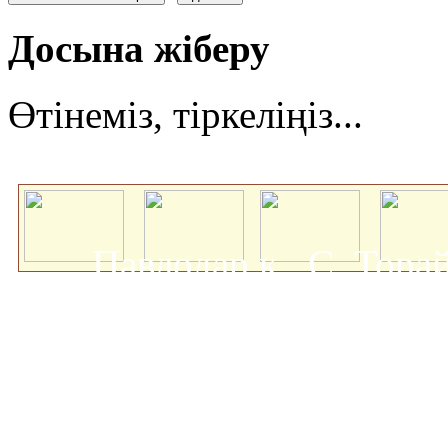
Досына жіберу
Өтінеміз, тіркеліңіз...
Павлодар қ., С. Тор
мемлекеттік университеті
о
Авторлық құқықта