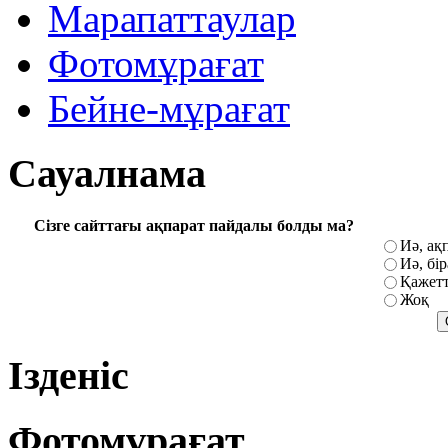
Марапаттаулар
Фотомұрағат
Бейне-мұрағат
Сауалнама
Сізге сайттағы ақпарат пайдалы болды ма?
Иә, ақ
Иә, бі
Қажетт
Жоқ
Ізденіс
Фотомұрағат