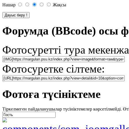
Нашар
Жақсы
Форумда (BBcode) осы ф
Фотосуретті тура мекенжа
Фотосуретке сілтеме:
Фотоға түсініктеме
Тіркелмеген пайдаланушылар түсініктемелер көрсетілмейді. Өтіне