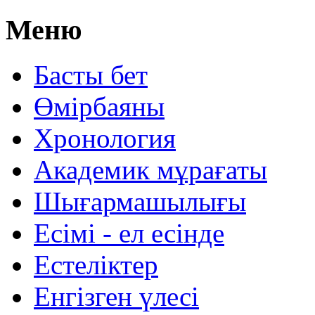
Меню
Басты бет
Өмірбаяны
Хронология
Aкадемик мұрағаты
Шығармашылығы
Есімі - ел есінде
Естеліктер
Енгізген үлесі