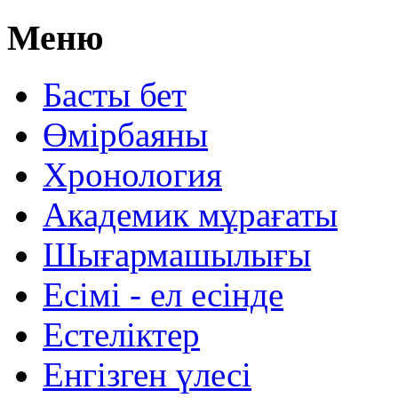
Меню
Басты бет
Өмірбаяны
Хронология
Aкадемик мұрағаты
Шығармашылығы
Есімі - ел есінде
Естеліктер
Енгізген үлесі