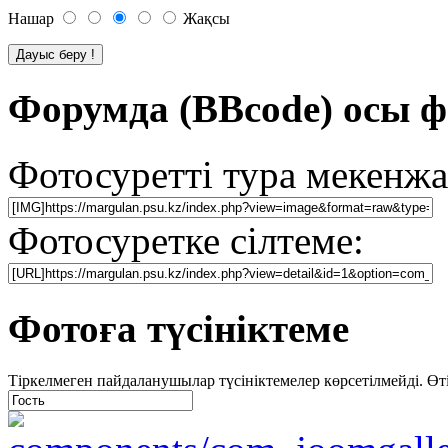
Нашар
Жақсы
Форумда (BBcode) осы ф
Фотосуретті тура мекенжа
Фотосуретке сілтеме:
Фотоға түсініктеме
Тіркелмеген пайдаланушылар түсініктемелер көрсетілмейді. Өтіне