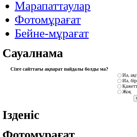
Марапаттаулар
Фотомұрағат
Бейне-мұрағат
Сауалнама
Сізге сайттағы ақпарат пайдалы болды ма?
Иә, ақ
Иә, бі
Қажетт
Жоқ
Ізденіс
Фотомұрағат