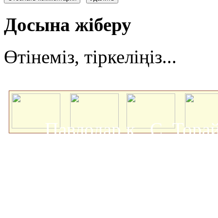
Досына жіберу
Өтінеміз, тіркеліңіз...
Павлодар қ., С. Тор
мемлекеттік университеті
о
Авторлық құқықта