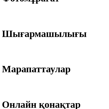
Шығармашылығы
Марапаттаулар
Онлайн қонақтар