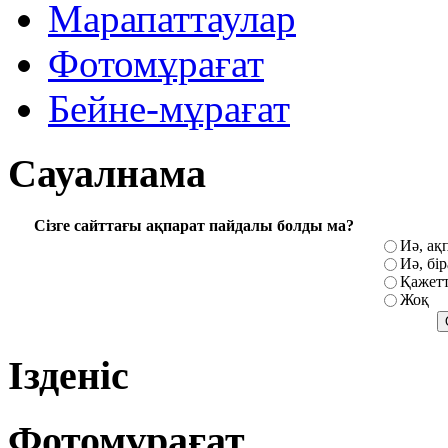
Марапаттаулар
Фотомұрағат
Бейне-мұрағат
Сауалнама
Сізге сайттағы ақпарат пайдалы болды ма?
Иә, ақ
Иә, бі
Қажетт
Жоқ
Ізденіс
Фотомұрағат