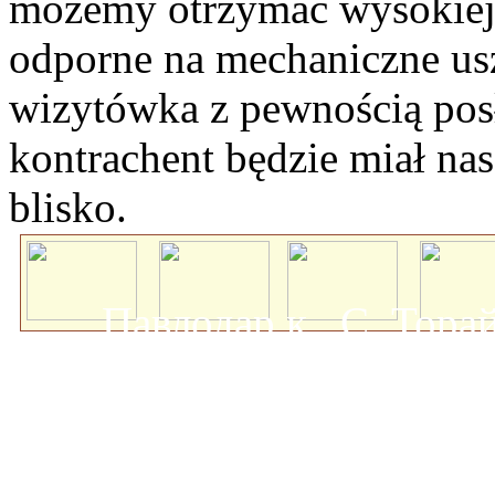
możemy otrzymac wysokiej k
odporne na mechaniczne usz
wizytówka z pewnością posł
kontrachent będzie miał na
blisko.
Павлодар қ., С. Тор
мемлекеттік университеті
о
Авторлық құқықта