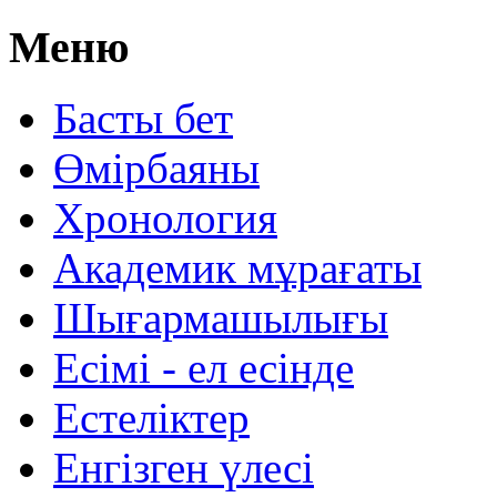
Меню
Басты бет
Өмірбаяны
Хронология
Aкадемик мұрағаты
Шығармашылығы
Есімі - ел есінде
Естеліктер
Енгізген үлесі