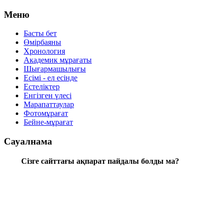
Меню
Басты бет
Өмірбаяны
Хронология
Aкадемик мұрағаты
Шығармашылығы
Есімі - ел есінде
Естеліктер
Енгізген үлесі
Марапаттаулар
Фотомұрағат
Бейне-мұрағат
Сауалнама
Сізге сайттағы ақпарат пайдалы болды ма?