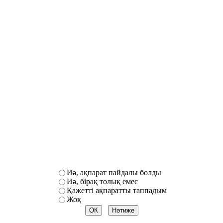
Иә, ақпарат пайдалы болды
Иә, бірақ толық емес
Қажетті ақпаратты таппадым
Жоқ