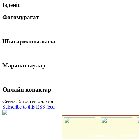
Ізденіс
Фотомұрағат
Шығармашылығы
Марапаттаулар
Онлайн қонақтар
Сейчас 5 гостей онлайн
Subscribe to this RSS feed
Павлодар қ., С. Торайғы