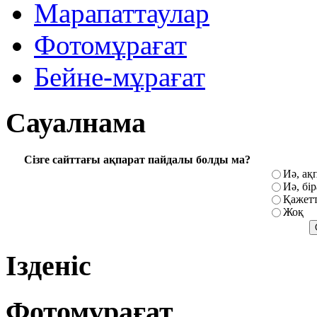
Марапаттаулар
Фотомұрағат
Бейне-мұрағат
Сауалнама
Сізге сайттағы ақпарат пайдалы болды ма?
Иә, ақ
Иә, бі
Қажетт
Жоқ
Ізденіс
Фотомұрағат