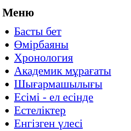
Меню
Басты бет
Өмірбаяны
Хронология
Aкадемик мұрағаты
Шығармашылығы
Есімі - ел есінде
Естеліктер
Енгізген үлесі