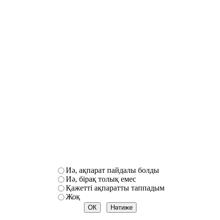
Иә, ақпарат пайдалы болды
Иә, бірақ толық емес
Қажетті ақпаратты таппадым
Жоқ