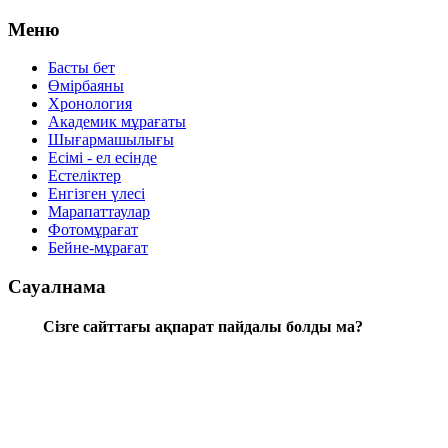
Меню
Басты бет
Өмірбаяны
Хронология
Aкадемик мұрағаты
Шығармашылығы
Есімі - ел есінде
Естеліктер
Енгізген үлесі
Марапаттаулар
Фотомұрағат
Бейне-мұрағат
Сауалнама
Сізге сайттағы ақпарат пайдалы болды ма?