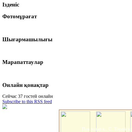
Ізденіс
Фотомұрағат
Шығармашылығы
Марапаттаулар
Онлайн қонақтар
Сейчас 37 гостей онлайн
Subscribe to this RSS feed
Павлодар қ., С. Торайғы