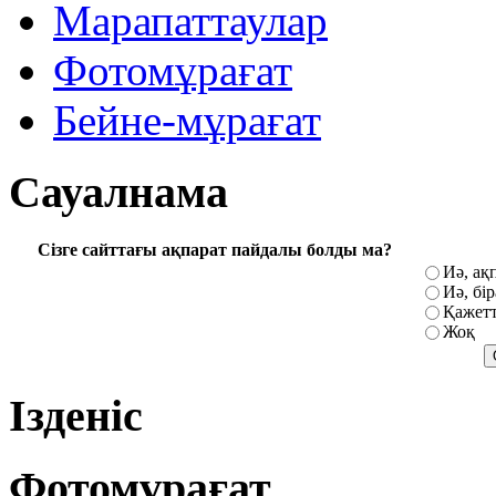
Марапаттаулар
Фотомұрағат
Бейне-мұрағат
Сауалнама
Сізге сайттағы ақпарат пайдалы болды ма?
Иә, ақ
Иә, бі
Қажетт
Жоқ
Ізденіс
Фотомұрағат