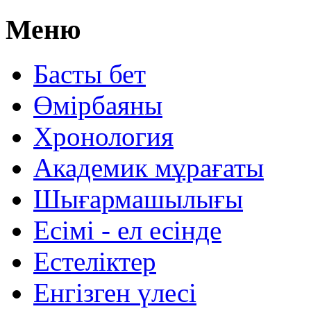
Меню
Басты бет
Өмірбаяны
Хронология
Aкадемик мұрағаты
Шығармашылығы
Есімі - ел есінде
Естеліктер
Енгізген үлесі