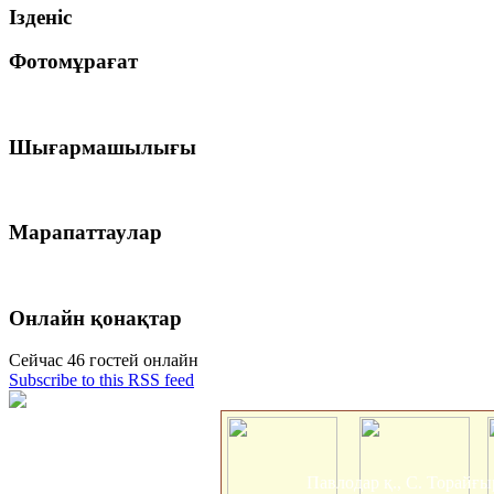
Ізденіс
Фотомұрағат
Шығармашылығы
Марапаттаулар
Онлайн қонақтар
Сейчас 46 гостей онлайн
Subscribe to this RSS feed
Павлодар қ., С. Торайғы