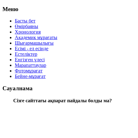
Меню
Басты бет
Өмірбаяны
Хронология
Aкадемик мұрағаты
Шығармашылығы
Есімі - ел есінде
Естеліктер
Енгізген үлесі
Марапаттаулар
Фотомұрағат
Бейне-мұрағат
Сауалнама
Сізге сайттағы ақпарат пайдалы болды ма?