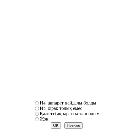
Иә, ақпарат пайдалы болды
Иә, бірақ толық емес
Қажетті ақпаратты таппадым
Жоқ