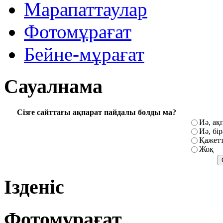
Марапаттаулар
Фотомұрағат
Бейне-мұрағат
Сауалнама
Сізге сайттағы ақпарат пайдалы болды ма?
Иә, ақ
Иә, бі
Қажетт
Жоқ
Ізденіс
Фотомұрағат