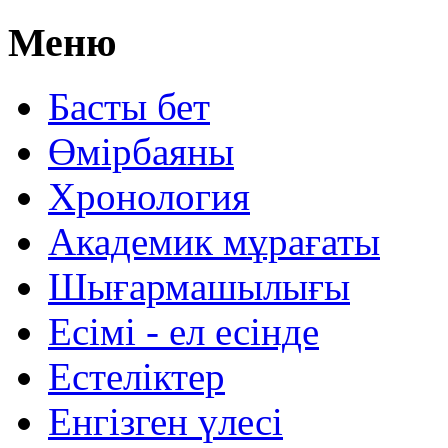
Меню
Басты бет
Өмірбаяны
Хронология
Aкадемик мұрағаты
Шығармашылығы
Есімі - ел есінде
Естеліктер
Енгізген үлесі