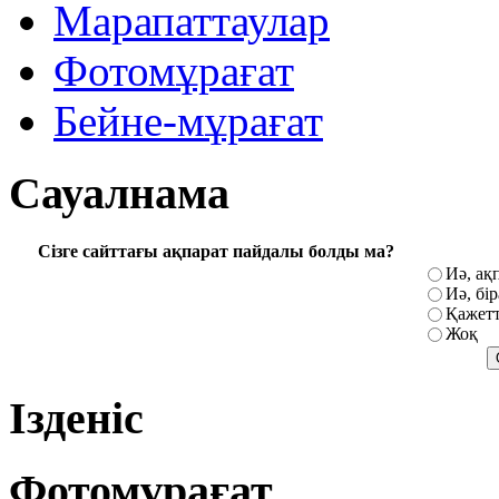
Марапаттаулар
Фотомұрағат
Бейне-мұрағат
Сауалнама
Сізге сайттағы ақпарат пайдалы болды ма?
Иә, ақ
Иә, бі
Қажетт
Жоқ
Ізденіс
Фотомұрағат