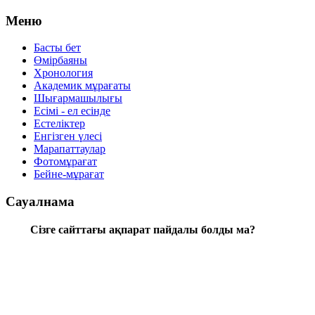
Меню
Басты бет
Өмірбаяны
Хронология
Aкадемик мұрағаты
Шығармашылығы
Есімі - ел есінде
Естеліктер
Енгізген үлесі
Марапаттаулар
Фотомұрағат
Бейне-мұрағат
Сауалнама
Сізге сайттағы ақпарат пайдалы болды ма?