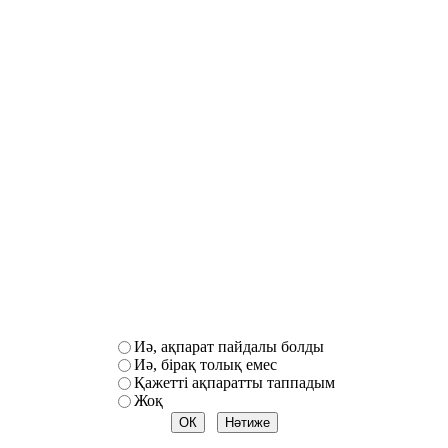
Иә, ақпарат пайдалы болды
Иә, бірақ толық емес
Қажетті ақпаратты таппадым
Жоқ