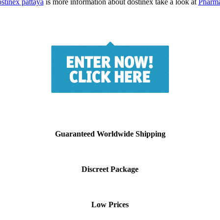
stinex pattaya
is more information about dostinex take a look at
Pharm
Guaranteed Worldwide Shipping
Discreet Package
Low Prices