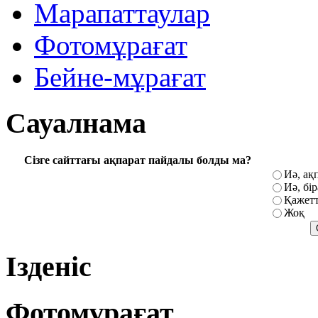
Марапаттаулар
Фотомұрағат
Бейне-мұрағат
Сауалнама
Сізге сайттағы ақпарат пайдалы болды ма?
Иә, ақ
Иә, бі
Қажетт
Жоқ
Ізденіс
Фотомұрағат