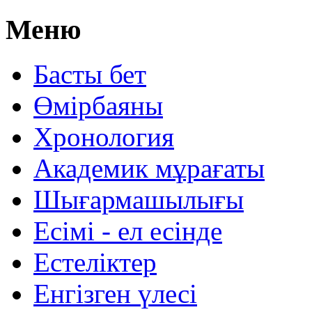
Меню
Басты бет
Өмірбаяны
Хронология
Aкадемик мұрағаты
Шығармашылығы
Есімі - ел есінде
Естеліктер
Енгізген үлесі