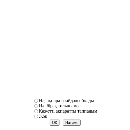
Иә, ақпарат пайдалы болды
Иә, бірақ толық емес
Қажетті ақпаратты таппадым
Жоқ