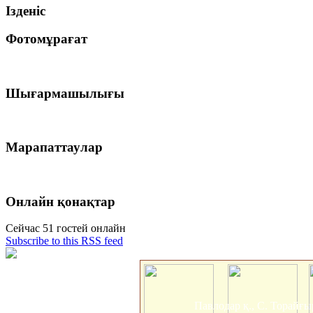
Ізденіс
Фотомұрағат
Шығармашылығы
Марапаттаулар
Онлайн қонақтар
Сейчас 51 гостей онлайн
Subscribe to this RSS feed
Павлодар қ., С. Торайғы