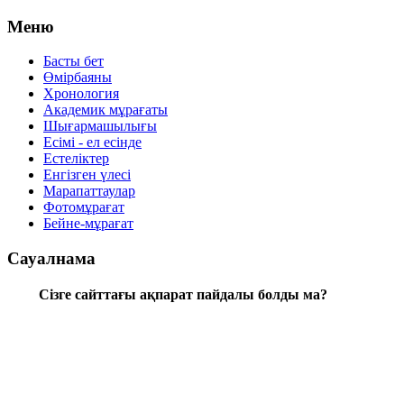
Меню
Басты бет
Өмірбаяны
Хронология
Aкадемик мұрағаты
Шығармашылығы
Есімі - ел есінде
Естеліктер
Енгізген үлесі
Марапаттаулар
Фотомұрағат
Бейне-мұрағат
Сауалнама
Сізге сайттағы ақпарат пайдалы болды ма?